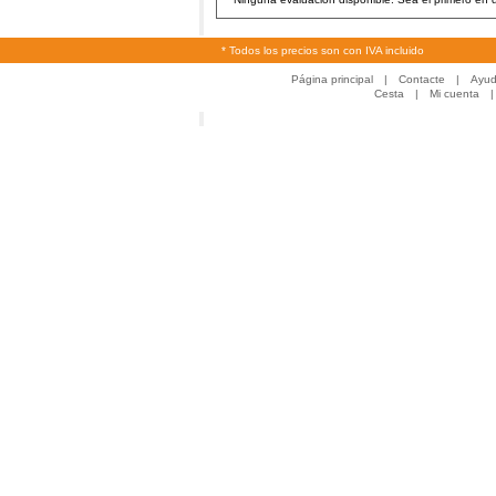
* Todos los precios son con IVA incluido
Página principal
|
Contacte
|
Ayu
Cesta
|
Mi cuenta