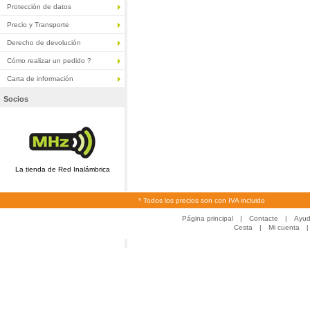
Protección de datos
Precio y Transporte
Derecho de devolución
Cómo realizar un pedido ?
Carta de información
Socios
La tienda de Red Inalámbrica
* Todos los precios son con IVA incluido
Página principal
|
Contacte
|
Ayu
Cesta
|
Mi cuenta