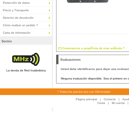
Protección de datos
Precio y Transporte
Derecho de devolución
Cómo realizar un pedido ?
Carta de información
Socios
[?] Comentarios a propÃ³sito de este artÃ­culo ?
Evaluaciones
Usted debe identificarse para dejar una evaluac
La tienda de Red Inalámbrica
Ninguna evaluación disponible. Sea el primero en d
* Todos los precios son con IVA incluido
Página principal
|
Contacte
|
Ayu
Cesta
|
Mi cuenta